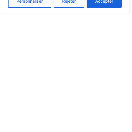
Personnaliser
Rejeter
Accepter
Votre adresse
Code postal
Ville
Marque et modèle de la moto
Date de l’obtention du permis moto