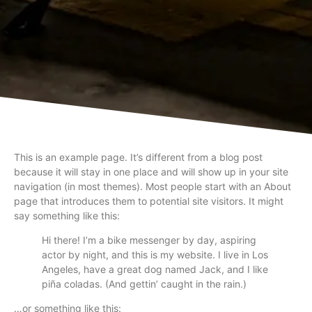
This is an example page. It’s different from a blog post
because it will stay in one place and will show up in your site
navigation (in most themes). Most people start with an About
page that introduces them to potential site visitors. It might
say something like this:
Hi there! I’m a bike messenger by day, aspiring
actor by night, and this is my website. I live in Los
Angeles, have a great dog named Jack, and I like
piña coladas. (And gettin’ caught in the rain.)
…or something like this: