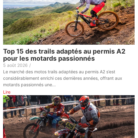
Top 15 des trails adaptés au permis A2
pour les motards passionnés
5 août 2026
/
Le marché des motos trails adaptées au permis A2 s’est
considérablement enrichi ces dernières années, offrant aux
motards passionnés une...
Lire