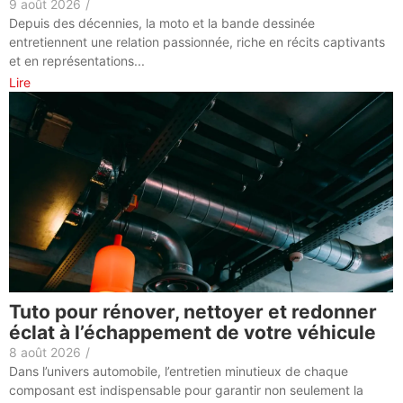
9 août 2026
/
Depuis des décennies, la moto et la bande dessinée
entretiennent une relation passionnée, riche en récits captivants
et en représentations...
Lire
Tuto pour rénover, nettoyer et redonner
éclat à l’échappement de votre véhicule
8 août 2026
/
Dans l’univers automobile, l’entretien minutieux de chaque
composant est indispensable pour garantir non seulement la