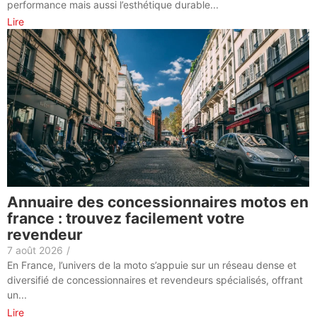
performance mais aussi l’esthétique durable...
Lire
Annuaire des concessionnaires motos en
france : trouvez facilement votre
revendeur
7 août 2026
/
En France, l’univers de la moto s’appuie sur un réseau dense et
diversifié de concessionnaires et revendeurs spécialisés, offrant
un...
Lire