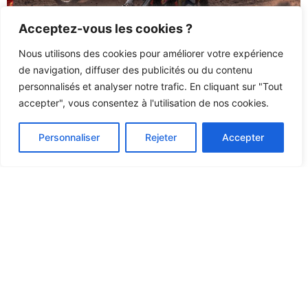
Acceptez-vous les cookies ?
Nous utilisons des cookies pour améliorer votre expérience
de navigation, diffuser des publicités ou du contenu
Agenda des week-end pour motard : les
rendez-vous incontournables
personnalisés et analyser notre trafic. En cliquant sur "Tout
accepter", vous consentez à l'utilisation de nos cookies.
4 août 2026
/
Le monde de la moto vibre au rythme d’un agenda riche en
événements captivants qui rythment les week-ends des
Personnaliser
Rejeter
Accepter
passionnés...
Lire