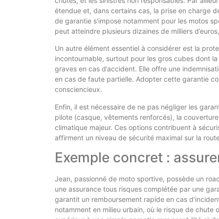
chutes, et les sinistres non responsables. Par ailleu
étendue et, dans certains cas, la prise en charge 
de garantie s’impose notamment pour les motos spor
peut atteindre plusieurs dizaines de milliers d’euro
Un autre élément essentiel à considérer est la prot
incontournable, surtout pour les gros cubes dont la
graves en cas d’accident. Elle offre une indemnis
en cas de faute partielle. Adopter cette garantie 
consciencieux.
Enfin, il est nécessaire de ne pas négliger les gara
pilote (casque, vêtements renforcés), la couvertur
climatique majeur. Ces options contribuent à sécur
affirment un niveau de sécurité maximal sur la route
Exemple concret : assure
Jean, passionné de moto sportive, possède un roads
une assurance tous risques complétée par une garan
garantit un remboursement rapide en cas d’incident
notamment en milieu urbain, où le risque de chute o