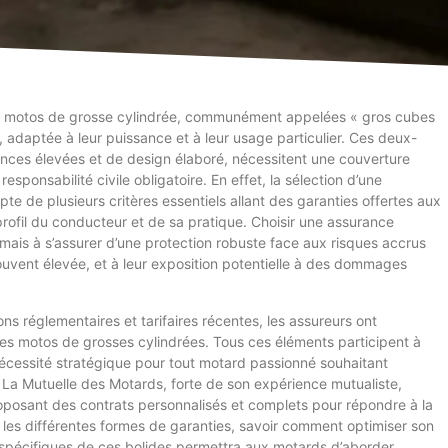
s motos de grosse cylindrée, communément appelées « gros cubes
, adaptée à leur puissance et à leur usage particulier. Ces deux-
ces élevées et de design élaboré, nécessitent une couverture
sponsabilité civile obligatoire. En effet, la sélection d’une
e de plusieurs critères essentiels allant des garanties offertes aux
 profil du conducteur et de sa pratique. Choisir une assurance
, mais à s’assurer d’une protection robuste face aux risques accrus
souvent élevée, et à leur exposition potentielle à des dommages
ons réglementaires et tarifaires récentes, les assureurs ont
es motos de grosses cylindrées. Tous ces éléments participent à
nécessité stratégique pour tout motard passionné souhaitant
e. La Mutuelle des Motards, forte de son expérience mutualiste,
posant des contrats personnalisés et complets pour répondre à la
les différentes formes de garanties, savoir comment optimiser son
 spécifiques de ces bolides permettra aux motards d’aborder