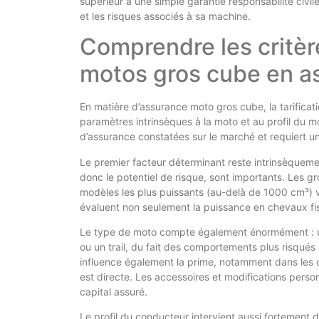
supérieur à une simple garantie responsabilité civil
et les risques associés à sa machine.
Comprendre les critère
motos gros cube en a
En matière d’assurance moto gros cube, la tarificati
paramètres intrinsèques à la moto et au profil du mo
d’assurance constatées sur le marché et requiert un
Le premier facteur déterminant reste intrinsèquement
donc le potentiel de risque, sont importants. Les 
modèles les plus puissants (au-delà de 1000 cm³) vo
évaluent non seulement la puissance en chevaux fisc
Le type de moto compte également énormément : une
ou un trail, du fait des comportements plus risqués a
influence également la prime, notamment dans les co
est directe. Les accessoires et modifications perso
capital assuré.
Le profil du conducteur intervient aussi fortement 