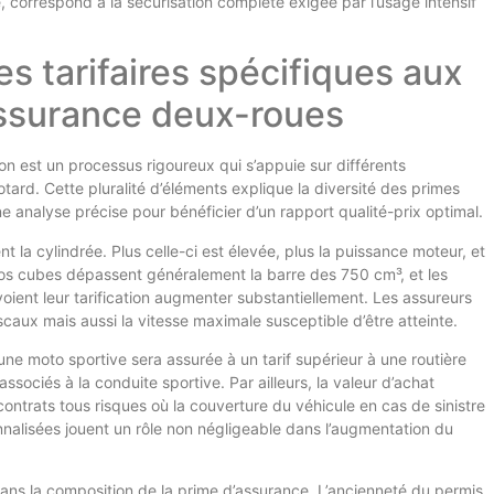
e, correspond à la sécurisation complète exigée par l’usage intensif
s tarifaires spécifiques aux
ssurance deux-roues
on est un processus rigoureux qui s’appuie sur différents
tard. Cette pluralité d’éléments explique la diversité des primes
e analyse précise pour bénéficier d’un rapport qualité-prix optimal.
 la cylindrée. Plus celle-ci est élevée, plus la puissance moteur, et
gros cubes dépassent généralement la barre des 750 cm³, et les
ient leur tarification augmenter substantiellement. Les assureurs
aux mais aussi la vitesse maximale susceptible d’être atteinte.
 moto sportive sera assurée à un tarif supérieur à une routière
ssociés à la conduite sportive. Par ailleurs, la valeur d’achat
ntrats tous risques où la couverture du véhicule en cas de sinistre
nnalisées jouent un rôle non négligeable dans l’augmentation du
dans la composition de la prime d’assurance. L’ancienneté du permis,