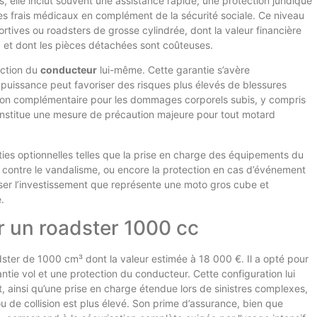
rs, elle inclut souvent une assistance rapide, une protection juridique
des frais médicaux en complément de la sécurité sociale. Ce niveau
tives ou roadsters de grosse cylindrée, dont la valeur financière
s, et dont les pièces détachées sont coûteuses.
ection du
conducteur
lui-même. Cette garantie s’avère
 puissance peut favoriser des risques plus élevés de blessures
ation complémentaire pour les dommages corporels subis, y compris
constitue une mesure de précaution majeure pour tout motard
nties optionnelles telles que la prise en charge des équipements du
e contre le vandalisme, ou encore la protection en cas d’événement
iser l’investissement que représente une moto gros cube et
.
r un roadster 1000 cc
ter de 1000 cm³ dont la valeur estimée à 18 000 €. Il a opté pour
tie vol et une protection du conducteur. Cette configuration lui
, ainsi qu’une prise en charge étendue lors de sinistres complexes,
u de collision est plus élevé. Son prime d’assurance, bien que