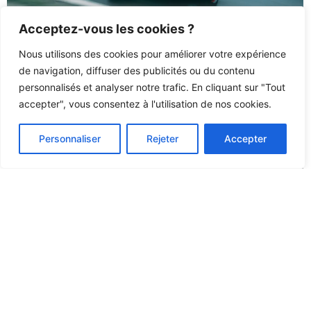
Acceptez-vous les cookies ?
Nous utilisons des cookies pour améliorer votre expérience
de navigation, diffuser des publicités ou du contenu
Vitesse maxi d’un 1300 hayabusa :
performances et chiffres clés
personnalisés et analyser notre trafic. En cliquant sur "Tout
accepter", vous consentez à l'utilisation de nos cookies.
3 août 2026
/
La Suzuki GSX 1300 R Hayabusa est devenue une légende
vivante dans l’univers des motos sportives grâce à sa vitesse...
Personnaliser
Rejeter
Accepter
Lire