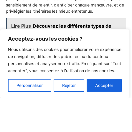
sensiblement de ralentir, d’anticiper chaque manœuvre, et de
privilégier les itinéraires les mieux entretenus.
Lire Plus
Découvrez les différents types de
motos pour chaque passion
Acceptez-vous les cookies ?
Des solutions telles que les chaînes à neige ou les sprays
Nous utilisons des cookies pour améliorer votre expérience
antidérapants peuvent être envisagées ponctuellement.
de navigation, diffuser des publicités ou du contenu
Cependant, ces équipements présentent des contraintes : les
personnalisés et analyser notre trafic. En cliquant sur "Tout
chaînes sont gourmandes en entretien, bruyantes et parfois
accepter", vous consentez à l'utilisation de nos cookies.
interdites sur certains axes routiers, tandis que les sprays
antidérapants n’offrent qu’une amélioration temporaire et
limitée de l’adhérence.
Personnaliser
Rejeter
Accepter
À noter également que certains motards optent pour des
pneus à clous réservés à une utilisation spécifique, souvent
sportive ou sur pistes privées, en raison de leur capacité
exceptionnelle à mordre la glace. Leur usage reste cependant
réglementé et incompatible avec une circulation urbaine
classique, et peuvent endommager la chaussée.