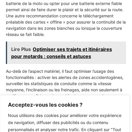
batterie de la moto ou opter pour une batterie externe fiable
permet ainsi de faire durer le plaisir et la sécurité sur la route.
Une autre recommandation concerne le téléchargement
préalable des cartes « offline » pour assurer la continuité de la
navigation dans les zones blanches ou lorsque la couverture
réseau se fait faible.
Lire Plus
Optimiser ses trajets et itinéraires
pour motards : conseils et astuces
Au-delà de l’aspect matériel, il faut optimiser l’usage des
fonctionnalités : activer les alertes de zones accidentogènes,
surveiller les statistiques de conduite comme la vitesse
moyenne, l’inclinaison ou les freinages, aide non seulement à
améliorer sa maîtrise mais aussi à mieux comprendre ses
habitudes de roulage. Pour les trajets en groupe, l’utilisation
Acceptez-vous les cookies ?
d’applications intégrant un suivi en temps réel, comme Rever,
sécurise les rendez-vous et les parcours. Enfin, procéder à
Nous utilisons des cookies pour améliorer votre expérience
des mises à jour régulières des applications garantit l’accès
de navigation, diffuser des publicités ou du contenu
aux dernières fonctionnalités et la correction éventuelle de
personnalisés et analyser notre trafic. En cliquant sur "Tout