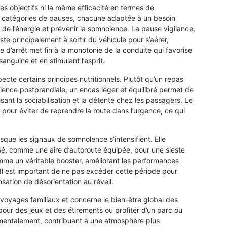
es objectifs ni la même efficacité en termes de
urs catégories de pauses, chacune adaptée à un besoin
 de l’énergie et prévenir la somnolence. La pause vigilance,
te principalement à sortir du véhicule pour s’aérer,
 d’arrêt met fin à la monotonie de la conduite qui favorise
sanguine et en stimulant l’esprit.
ecte certains principes nutritionnels. Plutôt qu’un repas
lence postprandiale, un encas léger et équilibré permet de
sant la sociabilisation et la détente chez les passagers. Le
 pour éviter de reprendre la route dans l’urgence, ce qui
sque les signaux de somnolence s’intensifient. Elle
sé, comme une aire d’autoroute équipée, pour une sieste
mme un véritable booster, améliorant les performances
. Il est important de ne pas excéder cette période pour
nsation de désorientation au réveil.
x voyages familiaux et concerne le bien-être global des
pour des jeux et des étirements ou profiter d’un parc ou
 mentalement, contribuant à une atmosphère plus