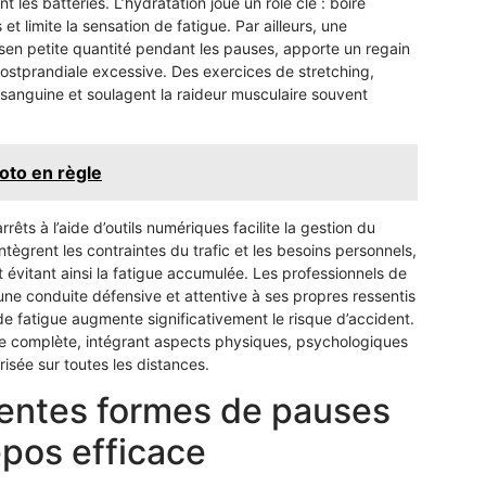
 les batteries. L’hydratation joue un rôle clé : boire
t limite la sensation de fatigue. Par ailleurs, une
esen petite quantité pendant les pauses, apporte un regain
stprandiale excessive. Des exercices de stretching,
n sanguine et soulagent la raideur musculaire souvent
oto en règle
êts à l’aide d’outils numériques facilite la gestion du
tègrent les contraintes du trafic et les besoins personnels,
 évitant ainsi la fatigue accumulée. Les professionnels de
une conduite défensive et attentive à ses propres ressentis
 de fatigue augmente significativement le risque d’accident.
gie complète, intégrant aspects physiques, psychologiques
isée sur toutes les distances.
rentes formes de pauses
repos efficace