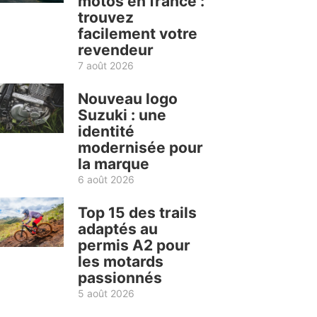
motos en france :
trouvez
facilement votre
revendeur
7 août 2026
Nouveau logo
Suzuki : une
identité
modernisée pour
la marque
6 août 2026
Top 15 des trails
adaptés au
permis A2 pour
les motards
passionnés
5 août 2026