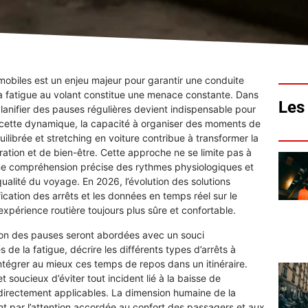
mobiles est un enjeu majeur pour garantir une conduite
 la fatigue au volant constitue une menace constante. Dans
Les 
 planifier des pauses régulières devient indispensable pour
e cette dynamique, la capacité à organiser des moments de
ilibrée et stretching en voiture contribue à transformer la
ation et de bien-être. Cette approche ne se limite pas à
une compréhension précise des rythmes physiologiques et
ualité du voyage. En 2026, l’évolution des solutions
fication des arrêts et les données en temps réel sur le
expérience routière toujours plus sûre et confortable.
stion des pauses seront abordées avec un souci
e la fatigue, décrire les différents types d’arrêts à
 intégrer au mieux ces temps de repos dans un itinéraire.
 soucieux d’éviter tout incident lié à la baisse de
 directement applicables. La dimension humaine de la
 par l’attention accordée au confort des passagers et aux