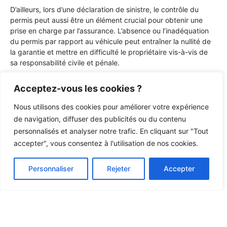
D’ailleurs, lors d’une déclaration de sinistre, le contrôle du
permis peut aussi être un élément crucial pour obtenir une
prise en charge par l’assurance. L’absence ou l’inadéquation
du permis par rapport au véhicule peut entraîner la nullité de
la garantie et mettre en difficulté le propriétaire vis-à-vis de
sa responsabilité civile et pénale.
Acceptez-vous les cookies ?
Lire Plus
Nettoyer et lubrifier sa moto : conseils
pour un entretien efficace
Nous utilisons des cookies pour améliorer votre expérience
de navigation, diffuser des publicités ou du contenu
Au quotidien, ces interactions renforcent l’importance d’une
personnalisés et analyser notre trafic. En cliquant sur "Tout
conformité complète y compris pour les cotitulaires qui, bien
accepter", vous consentez à l'utilisation de nos cookies.
que dispensés de devoir présenter un permis, doivent être
conscients de leur implication légale en cas d’utilisation non
Personnaliser
Rejeter
Accepter
conforme du véhicule. Les professionnels de l’administration
et de l’assurance moto insistent sur la vérification méticuleuse
de ces documents tant lors de la souscription initiale que lors
des renouvellements ou des changements de titulaire. Ainsi, il
est essentiel d’appréhender la carte grise non seulement
comme une simple formalité mais comme un élément clé du