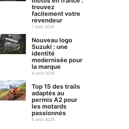
motos en france :
trouvez
facilement votre
revendeur
7 août 2026
Nouveau logo
Suzuki : une
identité
modernisée pour
la marque
6 août 2026
Top 15 des trails
adaptés au
permis A2 pour
les motards
passionnés
5 août 2026