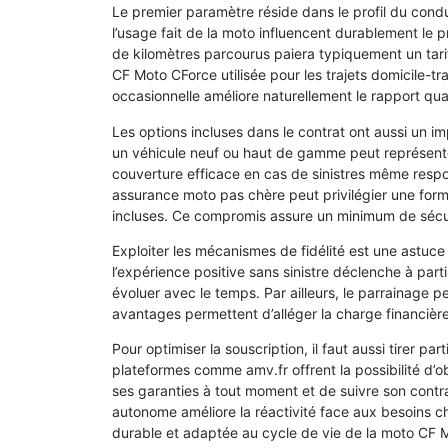
Le premier paramètre réside dans le profil du cond
l’usage fait de la moto influencent durablement le 
de kilomètres parcourus paiera typiquement un tari
CF Moto CForce utilisée pour les trajets domicile-tra
occasionnelle améliore naturellement le rapport qual
Les options incluses dans le contrat ont aussi un i
un véhicule neuf ou haut de gamme peut représente
couverture efficace en cas de sinistres même resp
assurance moto pas chère peut privilégier une formu
incluses. Ce compromis assure un minimum de sécuri
Exploiter les mécanismes de fidélité est une astuc
l’expérience positive sans sinistre déclenche à par
évoluer avec le temps. Par ailleurs, le parrainage pe
avantages permettent d’alléger la charge financièr
Pour optimiser la souscription, il faut aussi tirer p
plateformes comme amv.fr offrent la possibilité d’o
ses garanties à tout moment et de suivre son contra
autonome améliore la réactivité face aux besoins c
durable et adaptée au cycle de vie de la moto CF 